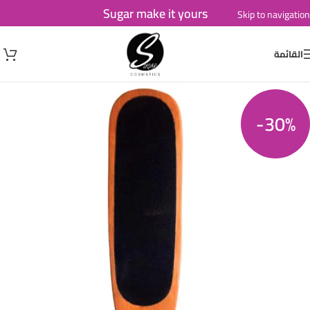
Sugar make it yours
Skip to navigation
Skip to main content
القائمة
-30%