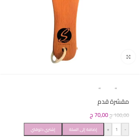
Click to enlarge
Home
»
حريمى
»
باديكير ( اسيتون و كالس ريموفر)
مقشرة قدم
70,00
ج
100,00
ج
+
-
إضافة إلى السلة
إشتري دلوقتي