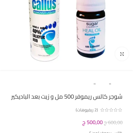
Click to enlarge
Home
»
حريمى
»
باديكير ( اسيتون و كالس ريموفر)
شوجر كالس ريموفر 500 مل و زيت بعد الباديكير
(
2
ريفيوهات)
500,00
ج
600,00
ج
كالس ريموفر لمين؟