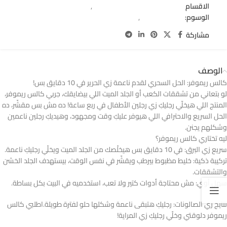
الاقسام
باديكير ( اسيتون و كالس ريموفر)
,
عرض الباديكير
الوسوم:
callus remover
,
كالس ريموفر
مشاركة
الوصف
كالس ريموفر: الحل السحري لقدم ناعمة زي الحرير في 10 دقايق بس!
لو بتعاني من تشققات الكعب أو الجلد الميت اللي بيضايقك، جربي كالس ريموفر،
المنتج اللي هيخلّي رجليكِ زي رجلين الأطفال في ربع ساعة! ده مش بس مقشّر، ده
الحل السريع والاحترافي اللي هيوفر عليكِ وقت ومجهود، وهيديكِ رجلين ناعمين
وشكلهم يجنن.
ليه تختاري كالس ريموفر؟
سريع زي البرق: في 10 دقايق بس هيخلّصك من الجلد الميت ويخلّي رجليكِ ناعمة.
تركيبة ذكية: خليط مظبوط بيرطب ويقشّر في نفس الوقت، بيستهدف الجلد الخشن
والتشققات.
سهل أوي: مش محتاجة أدوات كتير ولا تعب، استخدميه في البيت بكل بساطة.
نتايج زي الصالونات: رجليكِ هتبقى ناعمة وشكلها حلو لفترة طويلة.اطلبي كالس
ريموفر دلوقتي وخلّي رجليكِ زي المراية!