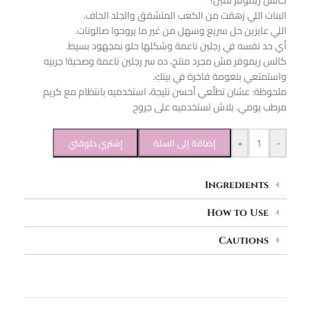
البنات اللي زهقت من الكعب المتشقق والجلد الجاف.
اللي عايزين حل سريع وسهل من غير ما يروحوا صالونات.
أي حد نفسه في رجلين ناعمة وشكلها حلو بمجهود بسيط.
كالس ريموفر مش مجرد منتج، ده سر رجلين ناعمة وصحية! جربيه
واستمتعي بنعومة فاخرة في بيتكِ.
ملحوظة: عشان تطلّعي أحسن نتيجة، استخدميه بانتظام مع كريم
مرطب يومي. بلاش تستخدميه على جروح
+
-
إضافة إلى السلة
إشتري دلوقتي
Ingredients
How to Use
Cautions