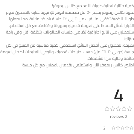
كمية مثالية لعناية طويلة الأمد مع كالس ريموفر!
عبوة كالس ريموفر بحجم ٥٠٠ مل مصممة لتوفر لكِ تجربة عناية بالقدمين تدوم
طويلاً. الكمية تكفي لما يقرب من ٢٠ إلى ٢٥ جلسة باديكير منزلية، مما يجعلها
الخيار الأمثل للحفاظ على نعومة قدميكِ بسهولة وكفاءة. مع كل استخدام،
ستحصلين على نتائج احترافية تضاهي جلسات الصالونات، بتكلفة أقل وفي راحة
منزلكِ!
نصيحة: للحصول على أفضل النتائج، استخدمي كمية مناسبة من المنتج في كل
جلسة (حوالي ٢٠-٢٥ مل) حسب احتياجات قدميكِ، واتبعي التعليمات لضمان نعومة
فائقة وخالية من التشققات.
اطلبي كالس ريموفر الآن واستمتعي بقدمين ناعمتين مع كل جلسة!
4
2 reviews
2