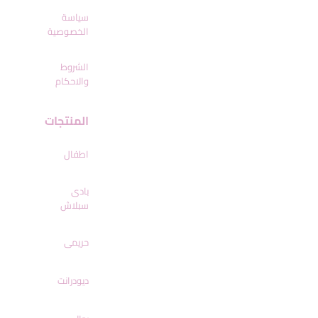
سياسة
الخصوصية
الشروط
والاحكام
المنتجات
اطفال
بادى
سبلاش
حريمى
ديودرانت