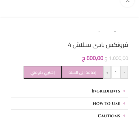
Click to enlarge
Home
»
حريمى
»
بادى سبلاش
فروتكس بادى سبلاش 4
800,00
ج
1.000,00
ج
+
-
إضافة إلى السلة
إشتري دلوقتي
Ingredients
How to Use
Cautions