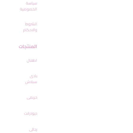
سياسة
الخصوصية
الشروط
والاحكام
المنتجات
اطفال
بادى
سبلاش
حريمى
ديودرانت
رجالى