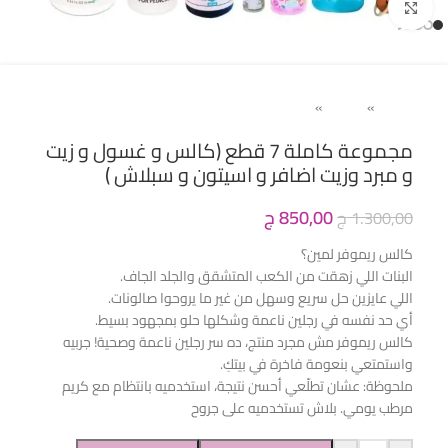
Click to enlarge
Home
»
حريمى
»
باديكير ( اسيتون و كالس ريموفر)
مجموعة كاملة 7 قطع (كالس و غسول و زيت
و مبرد وزيت اضافر و اسيتون و سبلاش )
850,00
ج
1.300,00
ج
كالس ريموفر لمين؟
البنات اللي زهقت من الكعب المتشقق والجلد الجاف.
اللي عايزين حل سريع وسهل من غير ما يروحوا صالونات.
أي حد نفسه في رجلين ناعمة وشكلها حلو بمجهود بسيط.
كالس ريموفر مش مجرد منتج، ده سر رجلين ناعمة وصحية! جربيه
واستمتعي بنعومة فاخرة في بيتكِ.
ملحوظة: عشان تطلّعي أحسن نتيجة، استخدميه بانتظام مع كريم
مرطب يومي. بلاش تستخدميه على جروح