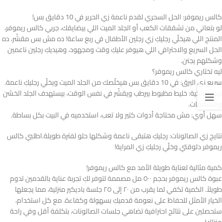
كالس ريموفر: الحل السحري لقدم ناعمة زي الحرير في 10 دقايق بس!
لو بتعاني من تشققات الكعب أو الجلد الميت اللي بيضايقك، جربي كالس ريموفر،
المنتج اللي هيخلّي رجليكِ زي رجلين الأطفال في ربع ساعة! ده مش بس مقشّر، ده
الحل السريع والاحترافي اللي هيوفر عليكِ وقت ومجهود، وهيديكِ رجلين ناعمين
وشكلهم يجنن.
ليه تختاري كالس ريموفر؟
سريع زي البرق: في 10 دقايق بس هيخلّصك من الجلد الميت ويخلّي رجليكِ ناعمة.
تركيبة ذكية: خليط مظبوط بيرطب ويقشّر في نفس الوقت، بيستهدف الجلد الخشن
والتشققات.
سهل أوي: مش محتاجة أدوات كتير ولا تعب، استخدميه في البيت بكل بساطة.
نتايج زي الصالونات: رجليكِ هتبقى ناعمة وشكلها حلو لفترة طويلة.اطلبي كالس
ريموفر دلوقتي وخلّي رجليكِ زي المراية!
كمية مثالية لعناية طويلة الأمد مع كالس ريموفر!
عبوة كالس ريموفر بحجم ٥٠٠ مل مصممة لتوفر لكِ تجربة عناية بالقدمين تدوم
طويلاً. الكمية تكفي لما يقرب من ٢٠ إلى ٢٥ جلسة باديكير منزلية، مما يجعلها
الخيار الأمثل للحفاظ على نعومة قدميكِ بسهولة وكفاءة. مع كل استخدام،
ستحصلين على نتائج احترافية تضاهي جلسات الصالونات، بتكلفة أقل وفي راحة
منزلكِ!