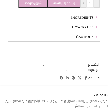
+
-
إضافة إلى السلة
إشتري دلوقتي
Ingredients
How to Use
Cautions
الاقسام
باديكير ( اسيتون و كالس ريموفر)
,
عرض الباديكير
الوسوم:
callus remover
,
كالس ريموفر
مشاركة
الوصف
عرض 7 قطع بريتريتمنت غسول و كالس و زيت بعد الباديكيرو مبرد قدمو سيرم
اظافر و اسيتون و سبلاش