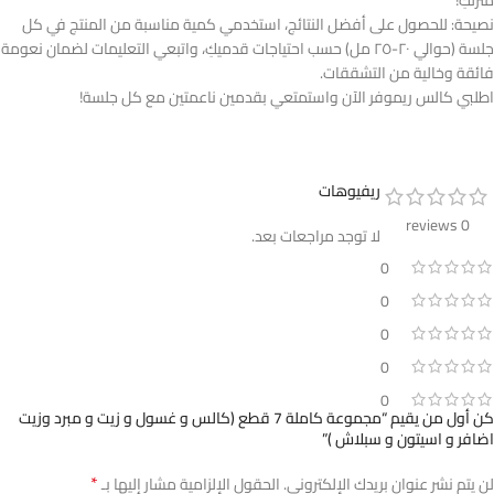
نصيحة: للحصول على أفضل النتائج، استخدمي كمية مناسبة من المنتج في كل
جلسة (حوالي ٢٠-٢٥ مل) حسب احتياجات قدميكِ، واتبعي التعليمات لضمان نعومة
فائقة وخالية من التشققات.
اطلبي كالس ريموفر الآن واستمتعي بقدمين ناعمتين مع كل جلسة!
ريفيوهات
0 reviews
لا توجد مراجعات بعد.
0
0
0
0
0
كن أول من يقيم “مجموعة كاملة 7 قطع (كالس و غسول و زيت و مبرد وزيت
اضافر و اسيتون و سبلاش )”
*
لن يتم نشر عنوان بريدك الإلكتروني.
الحقول الإلزامية مشار إليها بـ