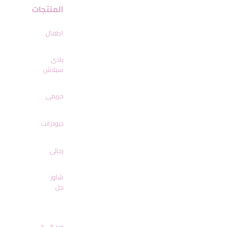
المنتجات
اطفال
بادى
سبلاش
حريمى
ديودرانت
رجالى
شاور
جل