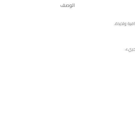
الوصف
فية ولذيذة.
جريء.