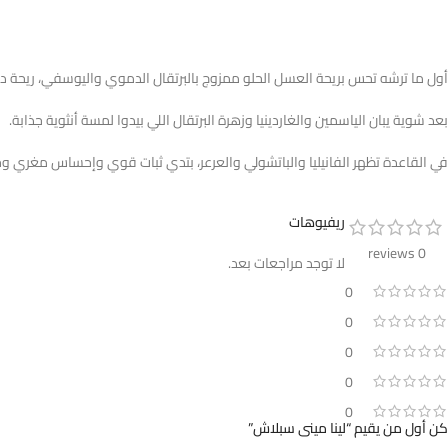
أول ما ترشه تحس بريحة العسل الحلو ممزوج بالبرتقال الدموي واليوسفي، ريحة دا
بعد شوية يبان الياسمين والغاردينيا وزهرة البرتقال اللي بيدوا لمسة أنثوية جذابة.
في القاعدة تظهر الفانيليا والباتشولي والعرعر، بتدي ثبات قوي وإحساس مغري و
ريفيوهات
0 reviews
لا توجد مراجعات بعد.
0
0
0
0
0
كن أول من يقيم “لينا مينى سبلاش”