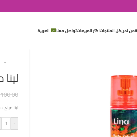
ة
من نحن
كل المنتجات
اكثر المبيعات
تواصل معنا
العربية
Home
»
حر
لينا
100,00
لينا مينى سبلاش 100
-