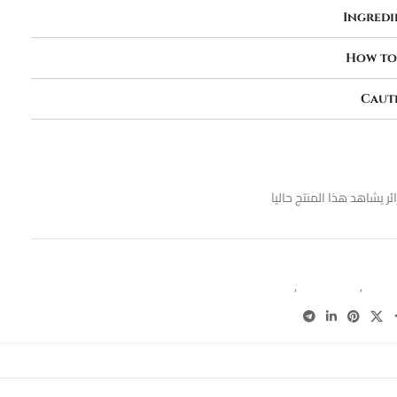
Ingredi
How to
Caut
ائر يشاهد هذا المنتج حاليا
ينى سبلاش
body splash
,
mini splash
,
wome