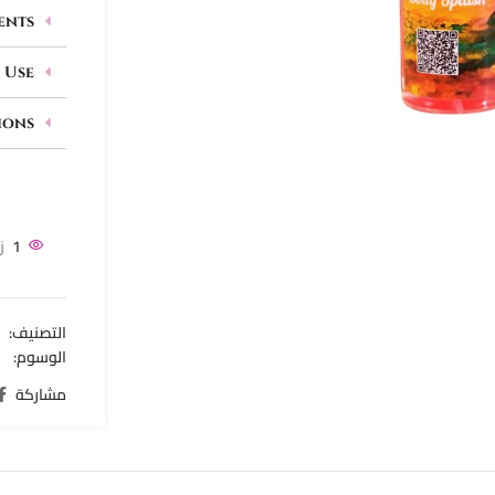
ents
 Use
ions
1
ز
التصنيف:
م
الوسوم:
n
مشاركة