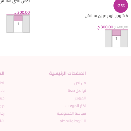
بوس بادى سبلاش 
-25%
200,00
ج
4 شوجر بلوم مينى سبلاش
300,00
ج
إضافة إلى السلة
400,00
ج
إضافة إلى السلة
الصفحات الرئيسية
ال
من نحن
اطف
تواصل معنا
باد
العروض
حري
اكثر المبيعات
ديو
سياسة الخصوصية
رجا
الشروط والاحكام
شاو