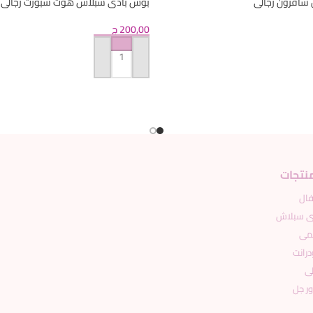
سافرون رجالى
بوس بادى سبلاش هوت سبورت رجالى (Copy
200,00
ج
إضافة إلى السلة
منتجات
ال
ى سبلاش
مى
درانت
لى
ر جل