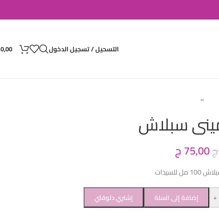
التسحيل / تسجيل الدخول
0,00
يمى
»
مينى سبلاش
 مينى سبلاش
75,00
ج
ج
 مل للسيدات
+
إضافة إلى السلة
إشتري دلوقتي